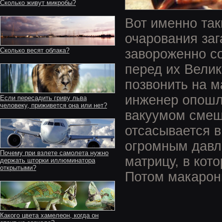
Сколько живут микробы?
Вот именно так
очарования за
завороженно со
Сколько весят облака?
перед их Велик
позвонить на м
инженер опошли
Если пересадить гриву льва
человеку, приживется она или нет?
вакуумом смеш
отсасывается в
огромным давле
Почему при взлете самолета нужно
матрицу, в кот
держать шторки иллюминатора
открытыми?
Потом макароны
Какого цвета хамелеон, когда он