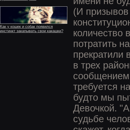
имени не бу
(И призывов
конституцион
Как у кошек и собак появился
количество 
инстинкт закапывать свои какашки?
потратить н
прекратили в
в трех райо
сообщением, 
требуется на
будто мы пы
Девочкой. "
судьбе челов
скажет, когд