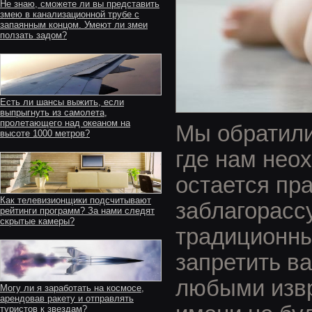
Не знаю, сможете ли вы представить
змею в канализационной трубе с
запаянным концом. Умеют ли змеи
ползать задом?
Есть ли шансы выжить, если
выпрыгнуть из самолета,
пролетающего над океаном на
Мы обратили
высоте 1000 метров?
где нам нео
остается пра
Как телевизионщики подсчитывают
заблагорасс
рейтинги программ? За нами следят
скрытые камеры?
традиционны
запретить в
любыми извр
Могу ли я заработать на космосе,
арендовав ракету и отправлять
туристов к звездам?