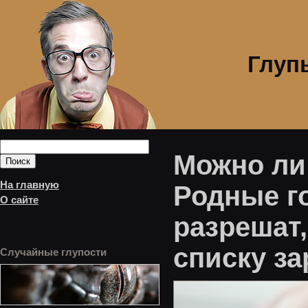
Глуп
Можно ли
На главную
Родные го
О сайте
разрешат
списку з
Случайные глупости