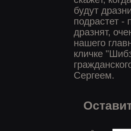
будут дразни
подрастет - 
дразнят, оч
нашего глав
кличке "Шибз
гражданског
Сергеем.
Оставит